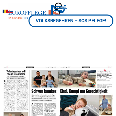
VOLKSBEGEHREN – SOS PFLEGE!
250810-Volksbegehren SOS PFLEGE! – Leben-voller-
Schmerz – Niedrigste-Pflegestufe-für-schwer-
kranken-Bub_Kronenzeitung