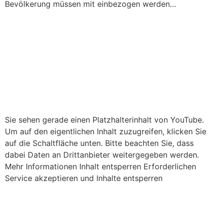
Bevölkerung müssen mit einbezogen werden…
Bewusst gesund: Pflege – Die große
Herausforderung. Ich bin dankbar, dass der Bereich
der „24 Stunden Pflege & Betreuung“ auch Gehör
findet. Und lasst uns endlich auch wirklich mitreden in
der Politik.
Sie sehen gerade einen Platzhalterinhalt von YouTube.
Um auf den eigentlichen Inhalt zuzugreifen, klicken Sie
auf die Schaltfläche unten. Bitte beachten Sie, dass
dabei Daten an Drittanbieter weitergegeben werden.
Mehr Informationen Inhalt entsperren Erforderlichen
Service akzeptieren und Inhalte entsperren
Offene Kosten bei Coronatests für 24-Stunden-
Betreuer