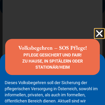
Hier finden Sie Audio-/Videobeiträge zum Thema
„Pflege und Betreuung“
Sie sehen gerade einen
Platzhalterinhalt von
YouTube
. Um
auf den eigentlichen Inhalt
Volksbegehren – SOS Pflege!
zuzugreifen, klicken Sie auf die
Schaltfläche unten. Bitte beachten
PFLEGE GESICHERT UND FAIR!
Sie, dass dabei Daten an
Drittanbieter weitergegeben
ZU HAUSE, IN SPITÄLERN ODER
werden.
STATIONÄR/HEIM
Mehr Informationen
Inhalt entsperren
Dieses Volksbegehren soll der Sicherung der
Erforderlichen Service
pflegerischen Versorgung in Österreich, sowohl im
akzeptieren und Inhalte
informellen, privaten, als auch im formellen,
entsperren
öffentlichen Bereich dienen. Aktuell sind wir