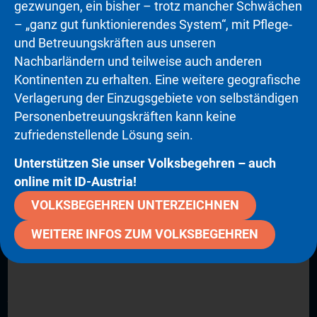
gezwungen, ein bisher – trotz mancher Schwächen
– „ganz gut funktionierendes System“, mit Pflege-
und Betreuungskräften aus unseren
H
w
Nachbarländern und teilweise auch anderen
Hinter den Schlagzeilen
1
Kontinenten zu erhalten. Eine weitere geografische
26.05.2026
|
ORF 2
Verlagerung der Einzugsgebiete von selbständigen
Personenbetreuungskräften kann keine
zufriedenstellende Lösung sein.
Unterstützen Sie unser Volksbegehren – auch
online mit ID-Austria!
Unser Betreuungsangebot
VOLKSBEGEHREN UNTERZEICHNEN
WEITERE INFOS ZUM VOLKSBEGEHREN
24H PFLEGE UND BETREUUNG
Diese Art der Betreuung ist anerkannt die
menschlichste Form für zu pflegende Menschen, den
Angehörigen und auch für den Staat die
volkswirtschaftlich Günstigste.