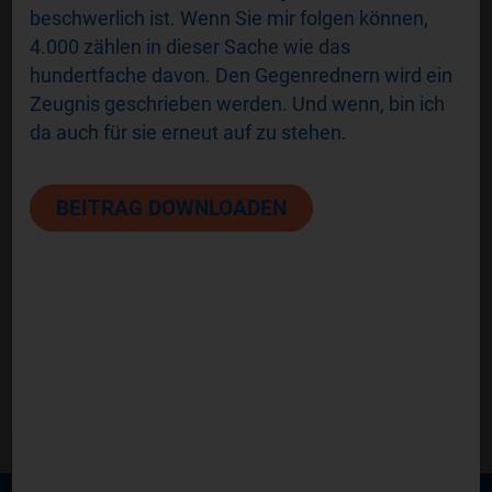
beschwerlich ist. Wenn Sie mir folgen können,
4.000 zählen in dieser Sache wie das
hundertfache davon. Den Gegenrednern wird ein
Zeugnis geschrieben werden. Und wenn, bin ich
PERSÖNLICHE ERFAHRUNG
Q
da auch für sie erneut auf zu stehen.
Klaus Katzianka kennt als Betroffener
W
die Pflegesituation aus beiden Seiten. Er
u
BEITRAG DOWNLOADEN
ist nicht nur Vermittler von
f
Betreuungskräften, sondern auch
S
Berater und ein sehr aktiver Unterstützer
u
am Weg zur gerechten Pflegegeldstufe
S
(bis hin zur aktiven Vertretung In erster
s
Instanz vor Gericht).
B
Über Uns