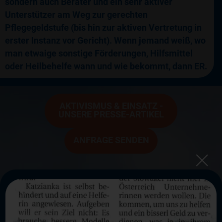
sondern auch Berater und ein sehr aktiver
Unterstützer am Weg zur gerechten
Pflegegeldstufe (bis hin zur aktiven Vertretung in
erster Instanz vor Gericht). Wenn jemand weiß, wo
man etwaige sonstige Förderungen, Hilfsmittel
oder Heilbehelfe wann und wie bekommt, dann ER.
AKTIVISMUS & EINSATZ -
UNSERE PRESSE-ARTIKEL
ANFRAGE SENDEN
Exklusiver Pressebericht in der Kronen Zeitung:
Leobner startet Volksbegehren
ZUM PRESSEBERICHT