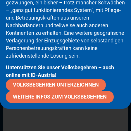
gezwungen, ein bisher – trotz mancher Schwächen
– „ganz gut funktionierendes System“, mit Pflege-
und Betreuungskräften aus unseren
H
w
Nachbarländern und teilweise auch anderen
Hinter den Schlagzeilen
1
Kontinenten zu erhalten. Eine weitere geografische
26.05.2026
|
ORF 2
Verlagerung der Einzugsgebiete von selbständigen
Personenbetreuungskräften kann keine
zufriedenstellende Lösung sein.
Unterstützen Sie unser Volksbegehren – auch
online mit ID-Austria!
Unser Betreuungsangebot
VOLKSBEGEHREN UNTERZEICHNEN
WEITERE INFOS ZUM VOLKSBEGEHREN
24H PFLEGE UND BETREUUNG
Diese Art der Betreuung ist anerkannt die
menschlichste Form für zu pflegende Menschen, den
Angehörigen und auch für den Staat die
volkswirtschaftlich Günstigste.