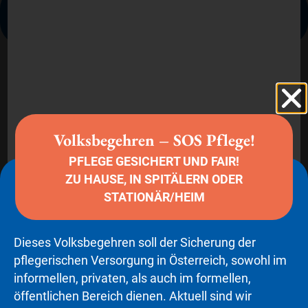
Hier finden Sie Audio-/Videobeiträge zum Thema
„Pflege und Betreuung“
Sie sehen gerade einen
Platzhalterinhalt von
YouTube
. Um
auf den eigentlichen Inhalt
Volksbegehren – SOS Pflege!
zuzugreifen, klicken Sie auf die
Schaltfläche unten. Bitte beachten
PFLEGE GESICHERT UND FAIR!
Sie, dass dabei Daten an
Drittanbieter weitergegeben
ZU HAUSE, IN SPITÄLERN ODER
werden.
STATIONÄR/HEIM
Mehr Informationen
Inhalt entsperren
Dieses Volksbegehren soll der Sicherung der
Erforderlichen Service
pflegerischen Versorgung in Österreich, sowohl im
akzeptieren und Inhalte
informellen, privaten, als auch im formellen,
entsperren
öffentlichen Bereich dienen. Aktuell sind wir