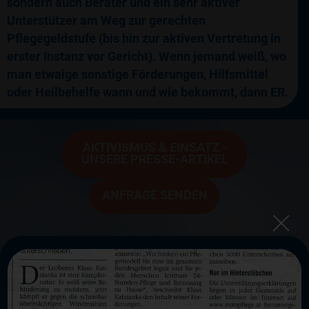
sondern auch Berater und ein sehr aktiver
Unterstützer am Weg zur gerechten
Pflegegeldstufe (bis hin zur aktiven Vertretung in
erster Instanz vor Gericht). Wenn jemand weiß, wo
man etwaige sonstige Förderungen, Hilfsmittel
oder Heilbehelfe wann und wie bekommt, dann ER.
AKTIVISMUS & EINSATZ -
UNSERE PRESSE-ARTIKEL
ANFRAGE SENDEN
Exklusiver Pressebericht in der Kronen Zeitung:
Leobner startet Volksbegehren
ZUM PRESSEBERICHT